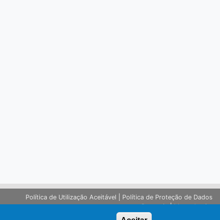
Política de Utilização Aceitável
|
Política de Proteção de Dados
Pessoais
|
Mapa do site