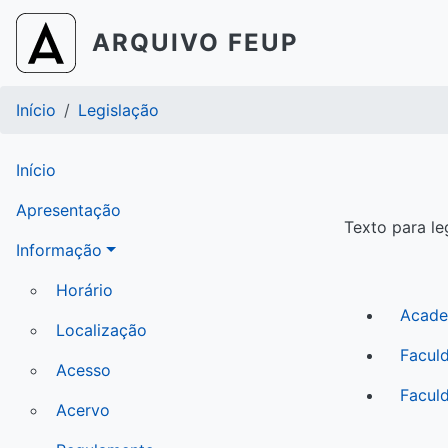
Passar
para
ARQUIVO FEUP
o
conteúdo
Navegação
principal
Início
Legislação
estrutural
menulateral
Início
Apresentação
Texto para le
Informação
Horário
Acade
Localização
Facul
Acesso
Facul
Acervo